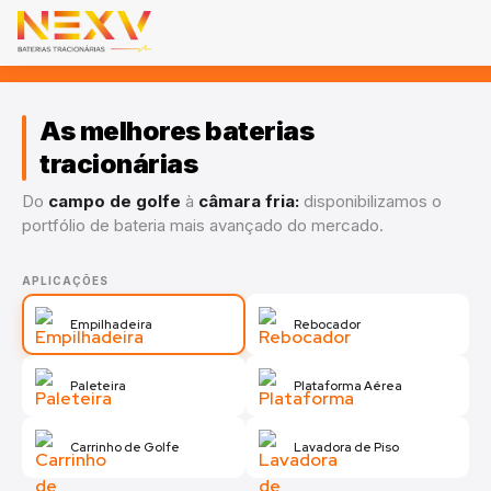
As melhores baterias
tracionárias
Do
campo de golfe
à
câmara fria:
disponibilizamos o
portfólio de bateria mais avançado do mercado.
APLICAÇÃO
Empilhadeira
APLICAÇÕES
NÃO PERCA TEMPO
Fale agora no WhatsApp
Empilhadeira
Rebocador
Paleteira
Plataforma Aérea
Carrinho de Golfe
Lavadora de Piso