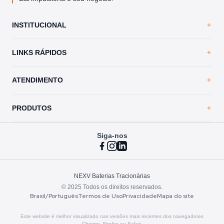
INSTITUCIONAL
Home
LINKS RÁPIDOS
A NEXV
Loja Virtual
Trabalhe Conosco
ATENDIMENTO
Blog
Política de Privacidade
Contato
PRODUTOS
Siga-nos
VRLA Ultimate
Vented Ultimate
Vented Essential
Atendimento
NEXV Baterias Tracionárias
© 2025 Todos os direitos reservados.
Assistência técnica
Brasil/Português
Termos de Uso
Privacidade
Mapa do site
Modelos TNE
Este website é melhor visualizado nas versões mais recentes dos navegadores
Chrome, Firefox ou Safari.