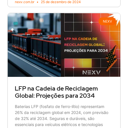
nexv.com.br
25 de dezembro de 2024
NEXV
LFP na Cadeia de Reciclagem
Global: Projeções para 2034
Baterias LFP (fosfato de ferro-lítio) representam
26% da reciclagem global em 2024, com previsão
de 32% até 2034. Seguras e duráveis, são
essenciais para veículos elétricos e tecnologias