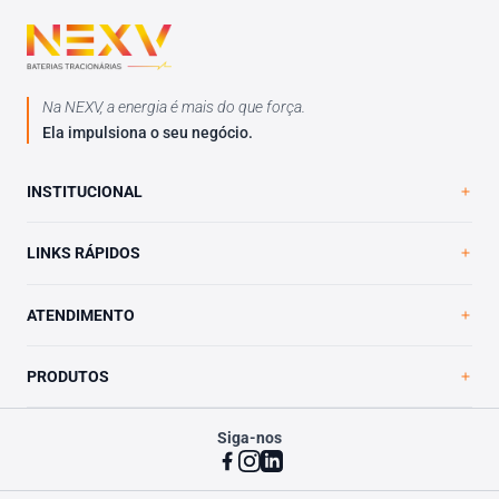
Na NEXV, a energia é mais do que força.
Ela impulsiona o seu negócio.
INSTITUCIONAL
Home
LINKS RÁPIDOS
A NEXV
Loja Virtual
Trabalhe Conosco
ATENDIMENTO
Blog
Política de Privacidade
Contato
PRODUTOS
Siga-nos
VRLA Ultimate
Vented Ultimate