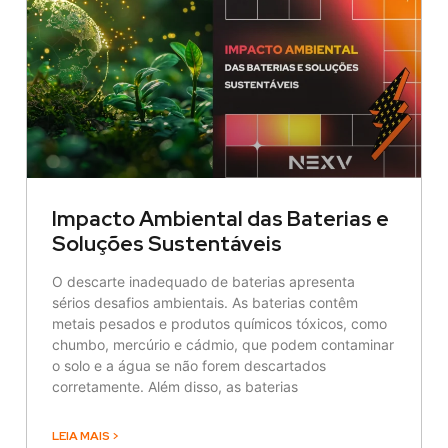
Impacto Ambiental das Baterias e
Soluções Sustentáveis
O descarte inadequado de baterias apresenta
sérios desafios ambientais. As baterias contêm
metais pesados e produtos químicos tóxicos, como
chumbo, mercúrio e cádmio, que podem contaminar
o solo e a água se não forem descartados
corretamente. Além disso, as baterias
LEIA MAIS >