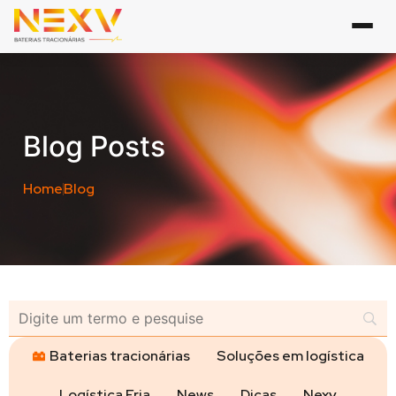
Blog Posts
Home
Blog
Baterias tracionárias
Soluções em logística
Logística Fria
News
Dicas
Nexv