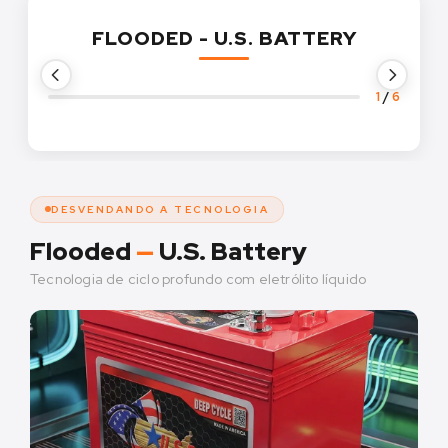
FLOODED - U.S. BATTERY
1
/
6
DESVENDANDO A TECNOLOGIA
Flooded
—
U.S. Battery
Tecnologia de ciclo profundo com eletrólito líquido