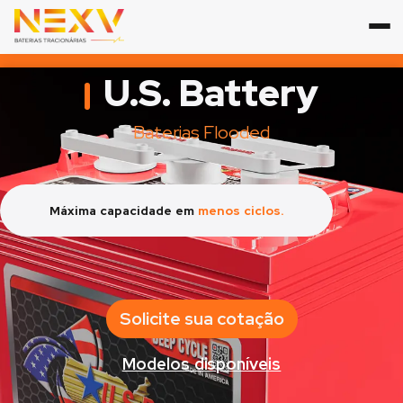
U.S. Battery
Baterias Flooded
Máxima capacidade em
menos ciclos.
Solicite sua cotação
Modelos disponíveis