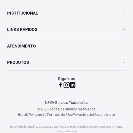
INSTITUCIONAL
Home
LINKS RÁPIDOS
A NEXV
Loja Virtual
Trabalhe Conosco
ATENDIMENTO
Blog
Política de Privacidade
Contato
PRODUTOS
Siga-nos
VRLA Ultimate
Vented Ultimate
Vented Essential
Atendimento
NEXV Baterias Tracionárias
© 2025 Todos os direitos reservados.
Assistência técnica
Brasil/Português
Termos de Uso
Privacidade
Mapa do site
Modelos TNE
Este website é melhor visualizado nas versões mais recentes dos navegadores Chrome,
Firefox ou Safari.