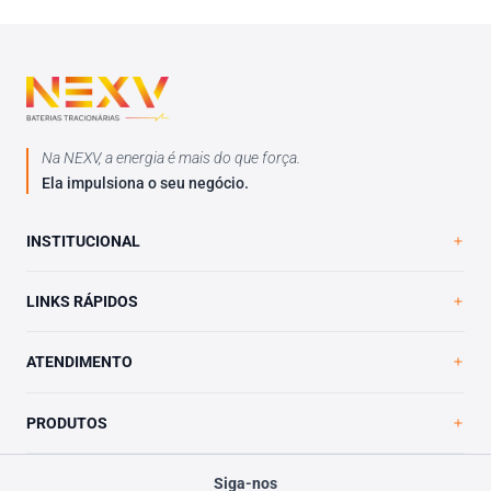
Na NEXV, a energia é mais do que força.
Ela impulsiona o seu negócio.
INSTITUCIONAL
Home
LINKS RÁPIDOS
A NEXV
Loja Virtual
Trabalhe Conosco
ATENDIMENTO
Blog
Política de Privacidade
Contato
PRODUTOS
Siga-nos
VRLA Ultimate