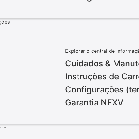
ações
Explorar o central de informaç
Cuidados & Manu
Instruções de Ca
Configurações (te
Garantia NEXV
nto