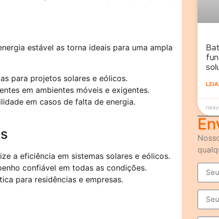
s
Bat
nergia estável as torna ideais para uma ampla
fun
sol
as para projetos solares e eólicos.
LEIA
ientes em ambientes móveis e exigentes.
idade em casos de falta de energia.
nexv
En
as
Nosso
qualq
e a eficiência em sistemas solares e eólicos.
nho confiável em todas as condições.
ica para residências e empresas.