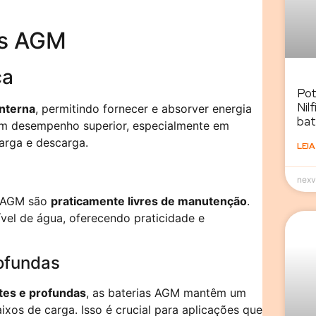
as AGM
ca
Pot
Nil
interna
, permitindo fornecer e absorver energia
bat
m um desempenho superior, especialmente em
arga e descarga.
LEIA
nexv
s AGM são
praticamente livres de manutenção
.
ível de água, oferecendo praticidade e
rofundas
tes e profundas
, as baterias AGM mantêm um
os de carga. Isso é crucial para aplicações que