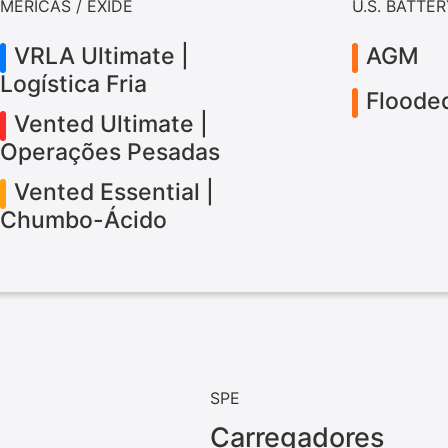
MERICAS / EXIDE
U.S. BATTE
VRLA Ultimate |
AGM
Logística Fria
Floode
Vented Ultimate |
Operações Pesadas
Vented Essential |
Chumbo-Ácido
SPE
Carregadores