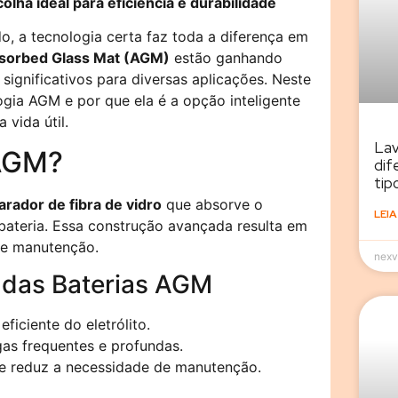
lha ideal para eficiência e durabilidade
o, a tecnologia certa faz toda a diferença em
sorbed Glass Mat (AGM)
estão ganhando
ignificativos para diversas aplicações. Neste
gia AGM e por que ela é a opção inteligente
 vida útil.
Lav
 AGM?
dif
tip
arador de fibra de vidro
que absorve o
LEIA
bateria. Essa construção avançada resulta em
 e manutenção.
nexv
s das Baterias AGM
ficiente do eletrólito.
as frequentes e profundas.
e reduz a necessidade de manutenção.