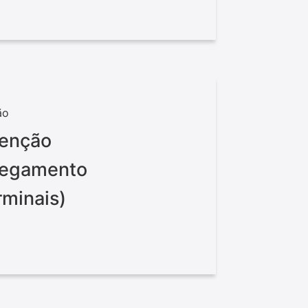
ão
tenção
rregamento
rminais)