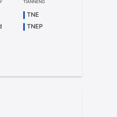
RY
TIANNENG
TNE
d
TNEP