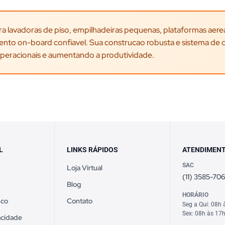
a lavadoras de piso, empilhadeiras pequenas, plataformas aerea
nto on-board confiavel. Sua construcao robusta e sistema de 
s operacionais e aumentando a produtividade.
L
LINKS RÁPIDOS
ATENDIMEN
SAC
Loja Virtual
(11) 3585-70
Blog
HORÁRIO
sco
Contato
Seg a Qui: 08h 
Sex: 08h às 17
vacidade