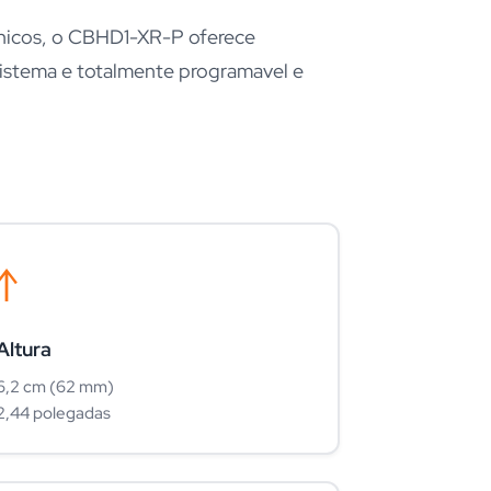
ronicos, o CBHD1-XR-P oferece
istema e totalmente programavel e
↑
Altura
6,2 cm (62 mm)
2,44 polegadas