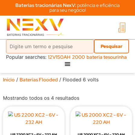
Baterias tracionárias NexV:
potência e eficiência
para seu negócio!
Popular searches:
12V150AH
2000
bateria tesourinha
Início
/
Baterias Flooded
/ Flooded 6 volts
Mostrando todos os 4 resultados
US 2200 XC2 – 6V – 232 AH
US 2000 XC2 – 6V – 220 AH