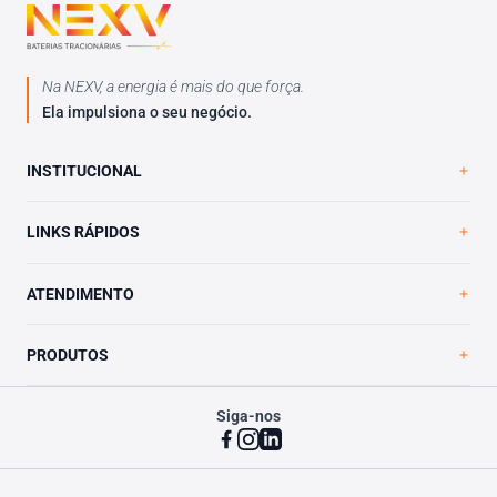
Na NEXV, a energia é mais do que força.
Ela impulsiona o seu negócio.
INSTITUCIONAL
Home
LINKS RÁPIDOS
A NEXV
Loja Virtual
Trabalhe Conosco
ATENDIMENTO
Blog
Política de Privacidade
Contato
PRODUTOS
Siga-nos
VRLA Ultimate
Vented Ultimate
Vented Essential