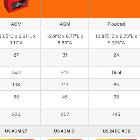
AGM
AGM
Flooded
2.05″C x 6.61″L x
12.9″C x 6.77″L x
10.875″C x 6.75″L x
9.17″A
8.66″A
9.375″A
27
31
24
Dual
F12
Dual
108
117
85
55
45
38
220
207
145
US AGM 27
US AGM 31
US 24DC XC2