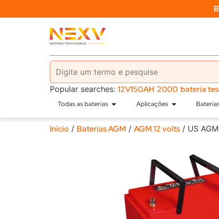
B
Popular searches:
12V150AH
2000
bateria te
Todas as baterias
Aplicações
Bateri
Início
/
Baterias AGM
/
AGM 12 volts
/ US AGM