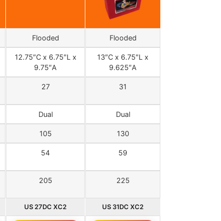
Flooded
Flooded
12.75″C x 6.75″L x
13″C x 6.75″L x
9.75″A
9.625″A
27
31
Dual
Dual
105
130
54
59
205
225
US 27DC XC2
US 31DC XC2