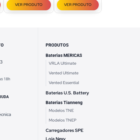
VER PRODUTO
VER PRODUTO
TO
PRODUTOS
Baterias MERICAS
63
VRLA Ultimate
Vented Ultimate
às 18h
Vented Essential
h
Baterias U.S. Battery
JUDA
Baterias Tianneng
Modelos TNE
écnica
Modelos TNEP
Carregadores SPE
Loja Nexv