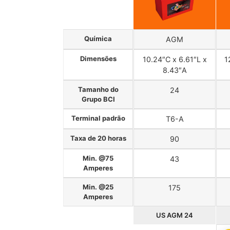
Química
AGM
Dimensões
10.24″C x 6.61″L x
1
8.43″A
Tamanho do
24
Grupo BCI
Terminal padrão
T6-A
Taxa de 20 horas
90
Min. @75
43
Amperes
Min. @25
175
Amperes
US AGM 24