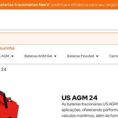
aterias tracionárias NexV:
potência e eficiência para seu negóci
sourinha
as AGM
Baterias AGM Gel
Baterias Flooded
Carr
 24
US AGM 24
As baterias tracionárias US AGM
aplicações, oferecendo performa
veículos marítimos, além de forn