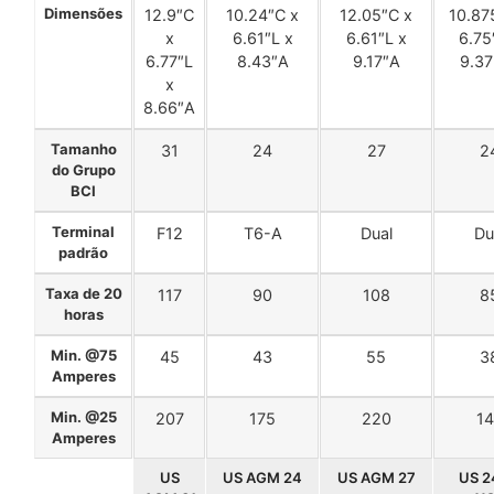
Dimensões
12.9″C
10.24″C x
12.05″C x
10.87
x
6.61″L x
6.61″L x
6.75
6.77″L
8.43″A
9.17″A
9.37
x
8.66″A
Tamanho
31
24
27
2
do Grupo
BCI
Terminal
F12
T6-A
Dual
Du
padrão
Taxa de 20
117
90
108
8
horas
Min. @75
45
43
55
3
Amperes
Min. @25
207
175
220
1
Amperes
US
US AGM 24
US AGM 27
US 