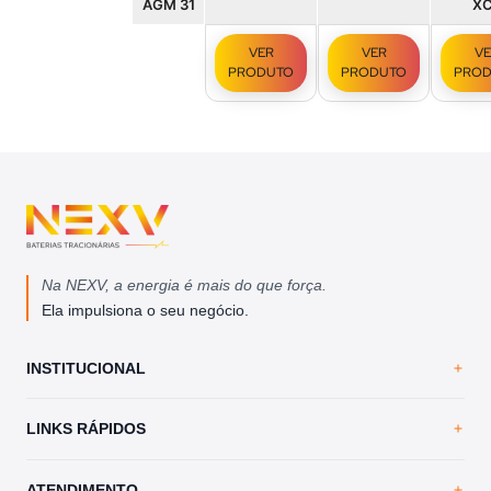
AGM 31
X
VER
VER
VE
PRODUTO
PRODUTO
PRO
Na NEXV, a energia é mais do que força.
Ela impulsiona o seu negócio.
INSTITUCIONAL
Home
LINKS RÁPIDOS
A NEXV
Loja Virtual
Trabalhe Conosco
ATENDIMENTO