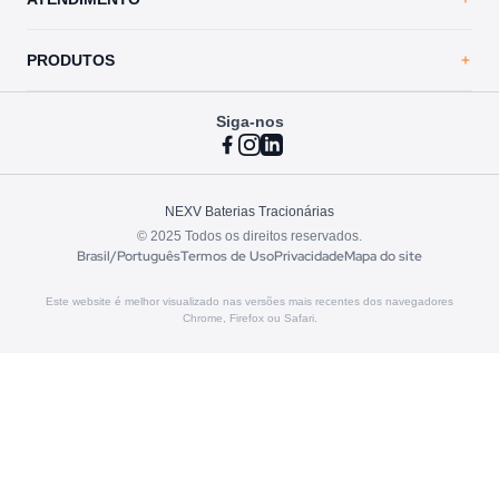
Blog
Política de Privacidade
Contato
PRODUTOS
Siga-nos
VRLA Ultimate
Vented Ultimate
Vented Essential
Atendimento
NEXV Baterias Tracionárias
© 2025 Todos os direitos reservados.
Assistência técnica
Brasil/Português
Termos de Uso
Privacidade
Mapa do site
Modelos TNE
Este website é melhor visualizado nas versões mais recentes dos navegadores
Chrome, Firefox ou Safari.
Modelos TNEP