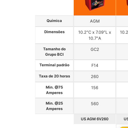
Química
AGM
Dimensões
10.2″C x 7.09″L x
10.2
10.7″A
Tamanho do
GC2
Grupo BCI
Terminal padrão
F14
Taxa de 20 horas
260
Min. @75
156
Amperes
Min. @25
560
Amperes
US AGM 6V260
U