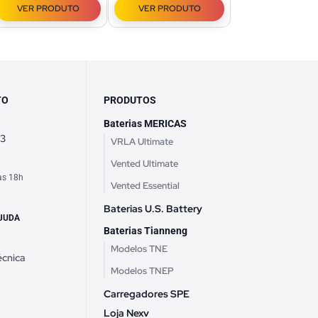
VER PRODUTO
VER PRODUTO
TO
PRODUTOS
Baterias MERICAS
63
VRLA Ultimate
Vented Ultimate
às 18h
Vented Essential
h
Baterias U.S. Battery
JUDA
Baterias Tianneng
Modelos TNE
écnica
Modelos TNEP
Carregadores SPE
Loja Nexv