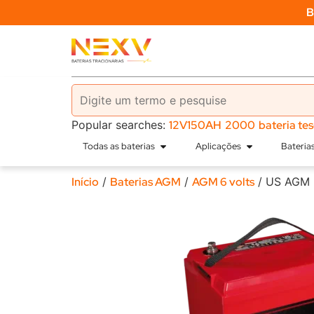
B
Popular searches:
12V150AH
2000
bateria te
Todas as baterias
Aplicações
Bateri
Início
/
Baterias AGM
/
AGM 6 volts
/ US AGM