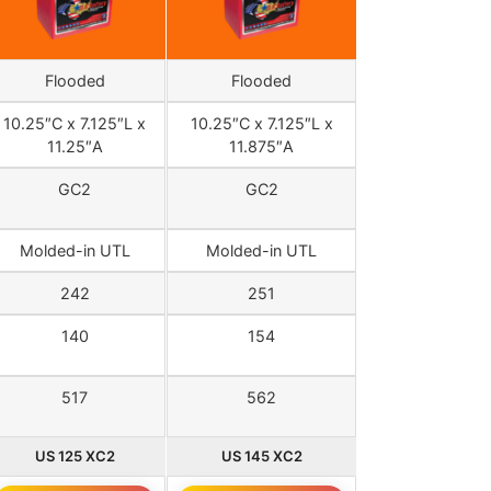
Flooded
Flooded
10.25″C x 7.125″L x
10.25″C x 7.125″L x
11.25″A
11.875″A
GC2
GC2
Molded-in UTL
Molded-in UTL
242
251
140
154
517
562
US 125 XC2
US 145 XC2