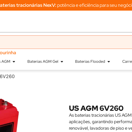
aterias tracionárias NexV:
potência e eficiência para seu negóci
sourinha
as AGM
Baterias AGM Gel
Baterias Flooded
Carr
 6V260
US AGM 6V260
As baterias tracionárias US AGM 
aplicações, garantindo performan
renovável, lavadoras de piso e v