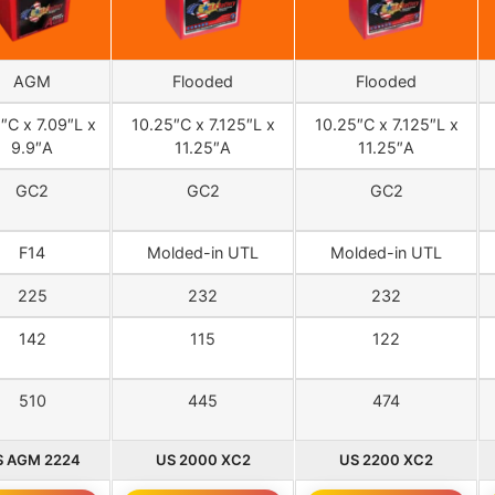
AGM
Flooded
Flooded
″C x 7.09″L x
10.25″C x 7.125″L x
10.25″C x 7.125″L x
9.9″A
11.25″A
11.25″A
GC2
GC2
GC2
F14
Molded-in UTL
Molded-in UTL
225
232
232
142
115
122
510
445
474
S AGM 2224
US 2000 XC2
US 2200 XC2