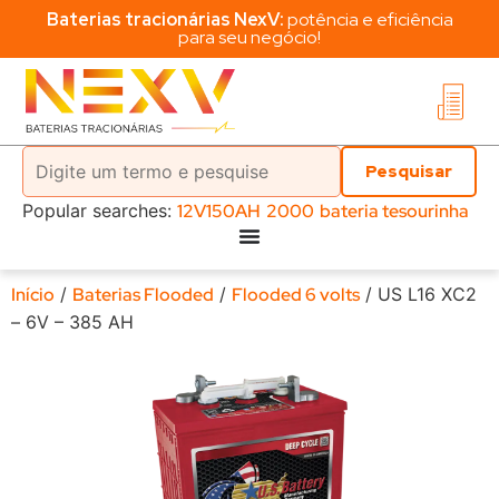
Baterias tracionárias NexV:
potência e eficiência
para seu negócio!
Popular searches:
12V150AH
2000
bateria tesourinha
Início
/
Baterias Flooded
/
Flooded 6 volts
/ US L16 XC2
– 6V – 385 AH