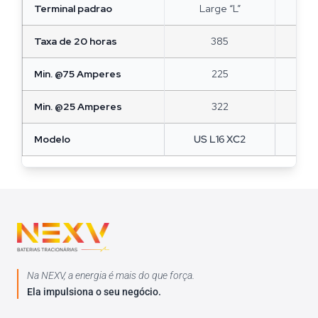
Terminal padrao
Large “L”
L
Taxa de 20 horas
385
Min. @75 Amperes
225
Min. @25 Amperes
322
Modelo
US L16 XC2
US 
Na NEXV, a energia é mais do que força.
Ela impulsiona o seu negócio.