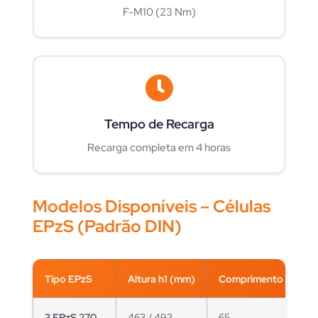
F-M10 (23 Nm)
Tempo de Recarga
Recarga completa em 4 horas
Modelos Disponíveis – Células
EPzS (Padrão DIN)
Tipo EPzS
Altura h1 (mm)
Comprimento (mm)
3 EPzS 270
463 / 493
65