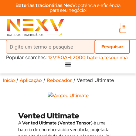
Baterias tracionárias NexV:
potência e eficiência
para seu negócio!
Popular searches:
12V150AH
2000
bateria tesourinha
Início
/
Aplicação
/
Rebocador
/ Vented Ultimate
Vented Ultimate
A
Vented Ultimate (Vented Tensor)
é uma
bateria de chumbo-ácido ventilada, projetada