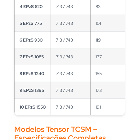
4 EPzS 620
713 / 743
83
5 EPzS 775
713 / 743
101
6 EPzS 930
713 / 743
119
7 EPzS 1085
713 / 743
137
8 EPzS 1240
713 / 743
155
9 EPzS 1395
713 / 743
173
10 EPzS 1550
713 / 743
191
Modelos Tensor TCSM –
Especificações Completas