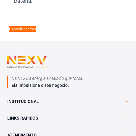
bateria.
Especificações
Na NEXV, a energia é mais do que força.
Ela impulsiona o seu negócio.
INSTITUCIONAL
Home
LINKS RÁPIDOS
A NEXV
Loja Virtual
Trabalhe Conosco
ATENDIMENTO