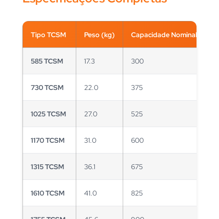
Tipo TCSM
Peso (kg)
Capacidade Nominal (Ah)
585 TCSM
17.3
300
730 TCSM
22.0
375
1025 TCSM
27.0
525
1170 TCSM
31.0
600
1315 TCSM
36.1
675
1610 TCSM
41.0
825