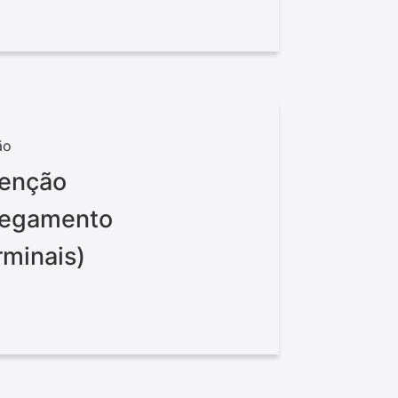
ão
tenção
rregamento
rminais)