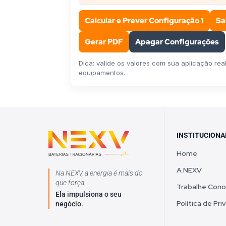
Calcular e Prever Configuração 1
Sa
Gerar PDF
Apagar Configurações
Dica: valide os valores com sua aplicação re
equipamentos.
INSTITUCIONA
Home
A NEXV
Na NEXV, a energia é mais do
que força.
Trabalhe Con
Ela impulsiona o seu
Política de Pr
negócio.