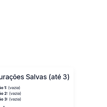
urações Salvas (até 3)
o 1:
(vazia)
o 2:
(vazia)
o 3:
(vazia)