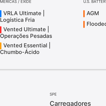
MERICAS / EXIDE
U.S. BATTE
VRLA Ultimate |
AGM
Logística Fria
Floode
Vented Ultimate |
Operações Pesadas
Vented Essential |
Chumbo-Ácido
SPE
Carregadores