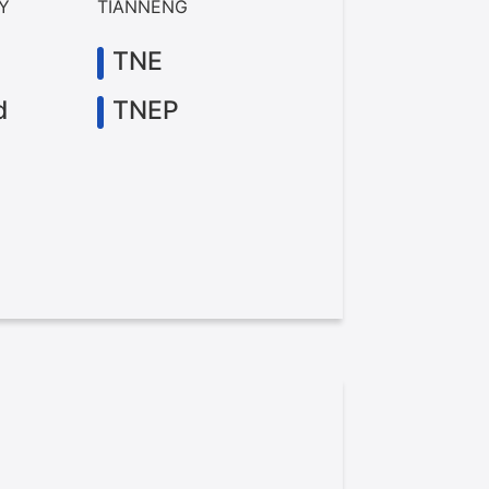
RY
TIANNENG
TNE
d
TNEP