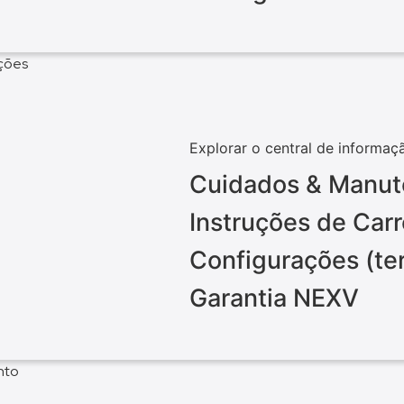
ações
Explorar o central de informaç
Cuidados & Manu
Instruções de Ca
Configurações (te
Garantia NEXV
nto