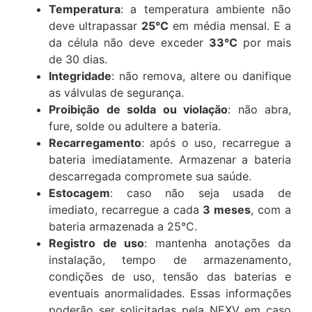
Temperatura
: a temperatura ambiente não
deve ultrapassar
25°C
em média mensal. E a
da célula não deve exceder
33°C
por mais
de 30 dias.
Integridade
: não remova, altere ou danifique
as válvulas de segurança.
Proibição de solda ou violação
: não abra,
fure, solde ou adultere a bateria.
Recarregamento
: após o uso, recarregue a
bateria imediatamente. Armazenar a bateria
descarregada compromete sua saúde.
Estocagem
: caso não seja usada de
imediato, recarregue a cada
3 meses
, com a
bateria armazenada a 25°C.
Registro de uso
: mantenha anotações da
instalação, tempo de armazenamento,
condições de uso, tensão das baterias e
eventuais anormalidades. Essas informações
poderão ser solicitadas pela NEXV em caso