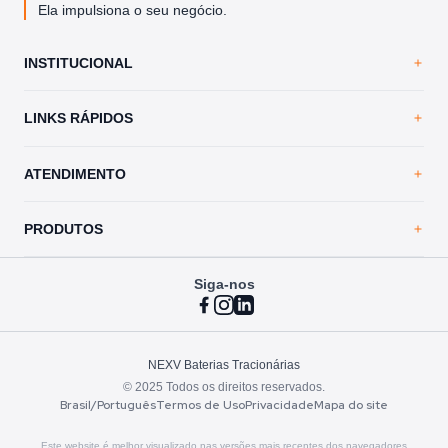
Ela impulsiona o seu negócio.
INSTITUCIONAL
Home
LINKS RÁPIDOS
A NEXV
Loja Virtual
Trabalhe Conosco
ATENDIMENTO
Blog
Política de Privacidade
Contato
PRODUTOS
Siga-nos
VRLA Ultimate
Vented Ultimate
Vented Essential
Atendimento
NEXV Baterias Tracionárias
© 2025 Todos os direitos reservados.
Assistência técnica
Brasil/Português
Termos de Uso
Privacidade
Mapa do site
Modelos TNE
Este website é melhor visualizado nas versões mais recentes dos navegadores