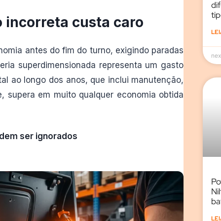
di
ti
 incorreta custa caro
LEI
omia antes do fim do turno, exigindo paradas
nex
teria superdimensionada representa um gasto
tal ao longo dos anos, que inclui manutenção,
de, supera em muito qualquer economia obtida
odem ser ignorados
Po
Ni
ba
LEI