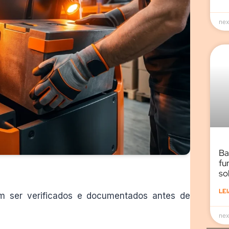
nex
Ba
fu
so
LEI
m ser verificados e documentados antes de
nex