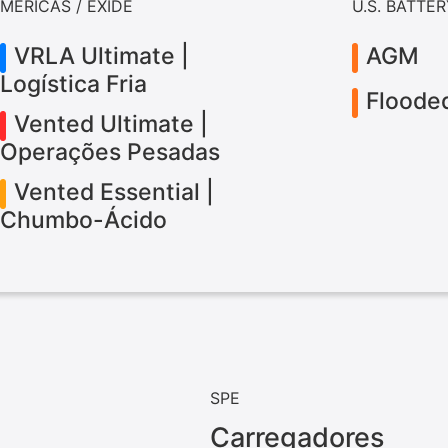
MERICAS / EXIDE
U.S. BATTE
VRLA Ultimate |
AGM
Logística Fria
Floode
Vented Ultimate |
Operações Pesadas
Vented Essential |
Chumbo-Ácido
SPE
Carregadores