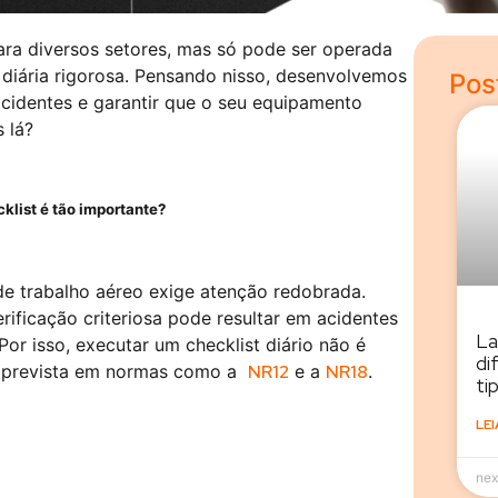
ara diversos setores, mas só pode ser operada
diária rigorosa. Pensando nisso, desenvolvemos
Pos
, acidentes e garantir que o seu equipamento
 lá?
cklist é tão importante?
de trabalho aéreo exige atenção redobrada.
ificação criteriosa pode resultar em acidentes
La
 Por isso, executar um checklist diário não é
di
o prevista em normas como a
NR12
e a
NR18
.
ti
LEI
nex