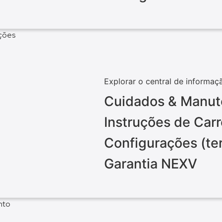
ações
Explorar o central de informaç
Cuidados & Manu
Instruções de Ca
Configurações (te
Garantia NEXV
nto