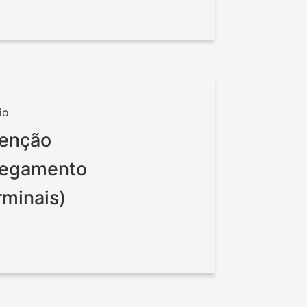
ão
tenção
rregamento
rminais)