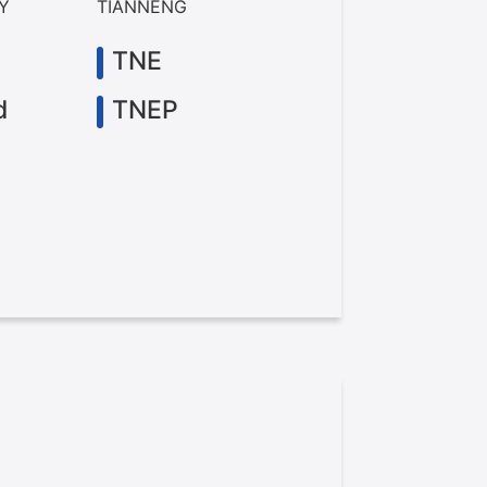
RY
TIANNENG
TNE
d
TNEP