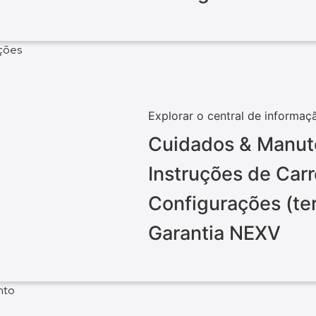
ações
Explorar o central de informaç
Cuidados & Manu
Instruções de Ca
Configurações (te
Garantia NEXV
nto