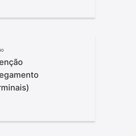
ão
tenção
rregamento
rminais)