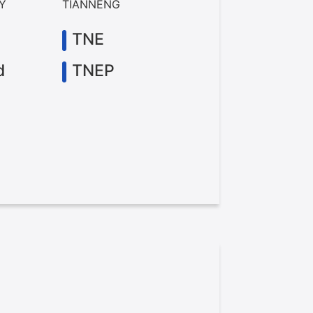
RY
TIANNENG
TNE
d
TNEP