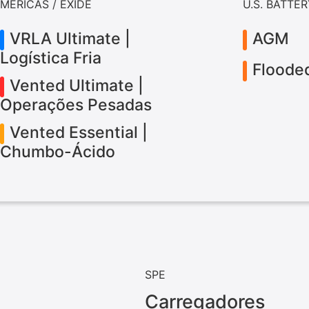
MERICAS / EXIDE
U.S. BATTE
VRLA Ultimate |
AGM
Logística Fria
Floode
Vented Ultimate |
Operações Pesadas
Vented Essential |
Chumbo-Ácido
SPE
Carregadores