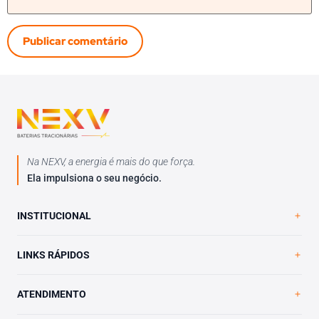
Na NEXV, a energia é mais do que força.
Ela impulsiona o seu negócio.
INSTITUCIONAL
Home
LINKS RÁPIDOS
A NEXV
Loja Virtual
Trabalhe Conosco
ATENDIMENTO
Blog
Política de Privacidade