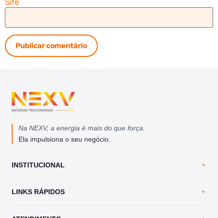
Site
Na NEXV, a energia é mais do que força.
Ela impulsiona o seu negócio.
INSTITUCIONAL
Home
LINKS RÁPIDOS
A NEXV
Loja Virtual
Trabalhe Conosco